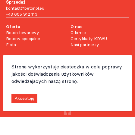
Sprzedaż
kontakt@betonpl.eu
+48 605 912 113
Oferta
O nas
Beton towarowy
O firmie
Betony specjalne
Certyfikaty KDWU
Flota
Nasi partnerzy
Sprzedaż
Oddziały
Strona wykorzystuje ciasteczka w celu poprawy
Kontakt
jakości doświadczenia użytkowników
Ogólne Warunki Sprzedaży
Ogólne Warunki Sprzedaży
odwiedzajacych naszą stronę.
dla Klientów Indywidualnych
Akceptuję
Klauzula informacyjna
Polityka prywatności